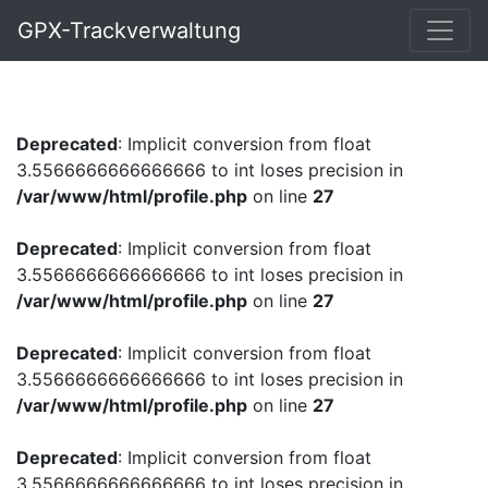
GPX-Trackverwaltung
Deprecated
: Implicit conversion from float
3.5566666666666666 to int loses precision in
/var/www/html/profile.php
on line
27
Deprecated
: Implicit conversion from float
3.5566666666666666 to int loses precision in
/var/www/html/profile.php
on line
27
Deprecated
: Implicit conversion from float
3.5566666666666666 to int loses precision in
/var/www/html/profile.php
on line
27
Deprecated
: Implicit conversion from float
3.5566666666666666 to int loses precision in