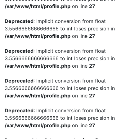
/var/www/html/profile.php
on line
27
Deprecated
: Implicit conversion from float
3.5566666666666666 to int loses precision in
/var/www/html/profile.php
on line
27
Deprecated
: Implicit conversion from float
3.5566666666666666 to int loses precision in
/var/www/html/profile.php
on line
27
Deprecated
: Implicit conversion from float
3.5566666666666666 to int loses precision in
/var/www/html/profile.php
on line
27
Deprecated
: Implicit conversion from float
3.5566666666666666 to int loses precision in
/var/www/html/profile.php
on line
27