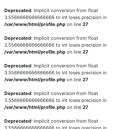
Deprecated
: Implicit conversion from float
3.5566666666666666 to int loses precision in
/var/www/html/profile.php
on line
27
Deprecated
: Implicit conversion from float
3.5566666666666666 to int loses precision in
/var/www/html/profile.php
on line
27
Deprecated
: Implicit conversion from float
3.5566666666666666 to int loses precision in
/var/www/html/profile.php
on line
27
Deprecated
: Implicit conversion from float
3.5566666666666666 to int loses precision in
/var/www/html/profile.php
on line
27
Deprecated
: Implicit conversion from float
3.5566666666666666 to int loses precision in