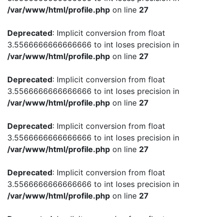
/var/www/html/profile.php
on line
27
Deprecated
: Implicit conversion from float
3.5566666666666666 to int loses precision in
/var/www/html/profile.php
on line
27
Deprecated
: Implicit conversion from float
3.5566666666666666 to int loses precision in
/var/www/html/profile.php
on line
27
Deprecated
: Implicit conversion from float
3.5566666666666666 to int loses precision in
/var/www/html/profile.php
on line
27
Deprecated
: Implicit conversion from float
3.5566666666666666 to int loses precision in
/var/www/html/profile.php
on line
27