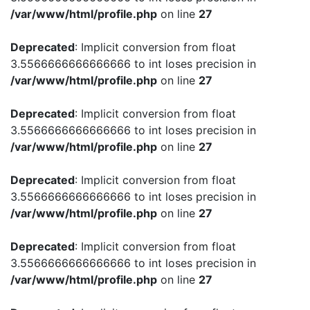
/var/www/html/profile.php
on line
27
Deprecated
: Implicit conversion from float
3.5566666666666666 to int loses precision in
/var/www/html/profile.php
on line
27
Deprecated
: Implicit conversion from float
3.5566666666666666 to int loses precision in
/var/www/html/profile.php
on line
27
Deprecated
: Implicit conversion from float
3.5566666666666666 to int loses precision in
/var/www/html/profile.php
on line
27
Deprecated
: Implicit conversion from float
3.5566666666666666 to int loses precision in
/var/www/html/profile.php
on line
27