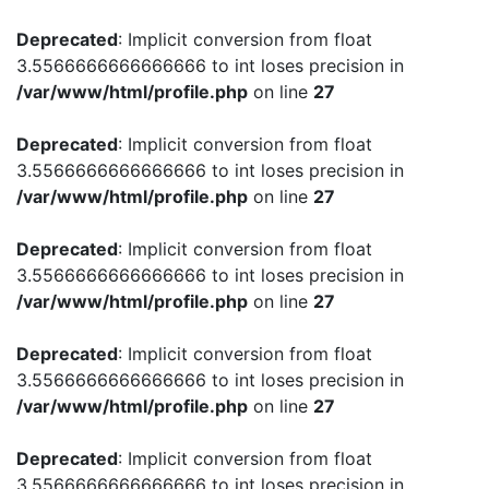
Deprecated
: Implicit conversion from float
3.5566666666666666 to int loses precision in
/var/www/html/profile.php
on line
27
Deprecated
: Implicit conversion from float
3.5566666666666666 to int loses precision in
/var/www/html/profile.php
on line
27
Deprecated
: Implicit conversion from float
3.5566666666666666 to int loses precision in
/var/www/html/profile.php
on line
27
Deprecated
: Implicit conversion from float
3.5566666666666666 to int loses precision in
/var/www/html/profile.php
on line
27
Deprecated
: Implicit conversion from float
3.5566666666666666 to int loses precision in