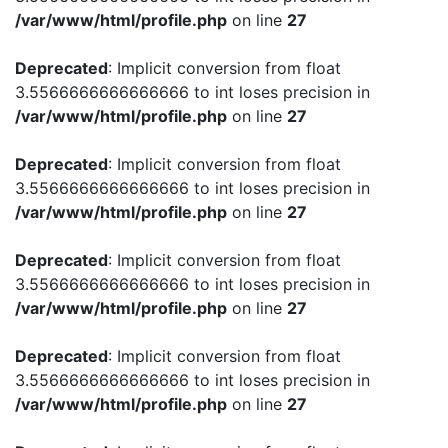
/var/www/html/profile.php
on line
27
Deprecated
: Implicit conversion from float
3.5566666666666666 to int loses precision in
/var/www/html/profile.php
on line
27
Deprecated
: Implicit conversion from float
3.5566666666666666 to int loses precision in
/var/www/html/profile.php
on line
27
Deprecated
: Implicit conversion from float
3.5566666666666666 to int loses precision in
/var/www/html/profile.php
on line
27
Deprecated
: Implicit conversion from float
3.5566666666666666 to int loses precision in
/var/www/html/profile.php
on line
27