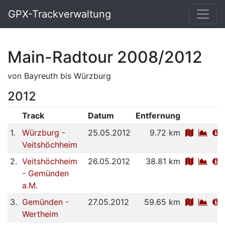
GPX-Trackverwaltung
Main-Radtour 2008/2012
von Bayreuth bis Würzburg
2012
Track
Datum
Entfernung
1.
Würzburg -
25.05.2012
9.72 km
Veitshöchheim
2.
Veitshöchheim
26.05.2012
38.81 km
- Gemünden
a.M.
3.
Gemünden -
27.05.2012
59.65 km
Wertheim