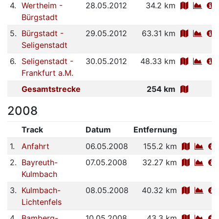
4.
Wertheim -
28.05.2012
34.2 km
Bürgstadt
5.
Bürgstadt -
29.05.2012
63.31 km
Seligenstadt
6.
Seligenstadt -
30.05.2012
48.33 km
Frankfurt a.M.
Gesamtstrecke
254 km
2008
Track
Datum
Entfernung
1.
Anfahrt
06.05.2008
155.2 km
2.
Bayreuth-
07.05.2008
32.27 km
Kulmbach
3.
Kulmbach-
08.05.2008
40.32 km
Lichtenfels
4.
Bamberg-
10.05.2008
43.3 km